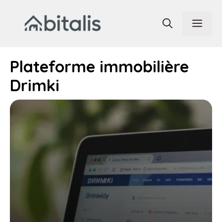
Aller
au
Men
contenu
Plateforme immobilière
Drimki