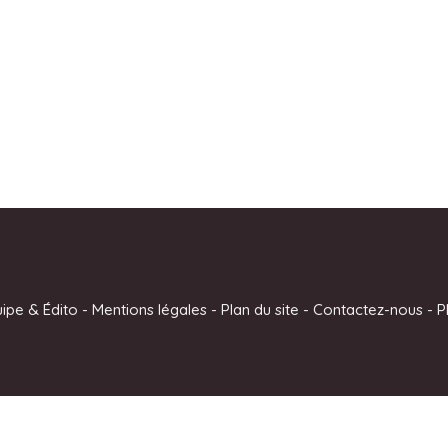
uipe & Édito
-
Mentions légales
-
Plan du site
-
Contactez-nous
-
P