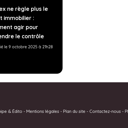
ex ne règle plus le
t immobilier :
ent agir pour
endre le contrôle
ié le 9 octobre 2025 à 21h28
uipe & Édito
-
Mentions légales
-
Plan du site
-
Contactez-nous
-
P