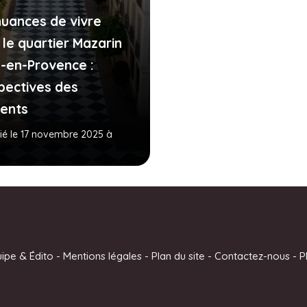
nuances de vivre
 le quartier Mazarin
x-en-Provence :
pectives des
dents
ié le 17 novembre 2025 à
uipe & Édito
-
Mentions légales
-
Plan du site
-
Contactez-nous
-
P