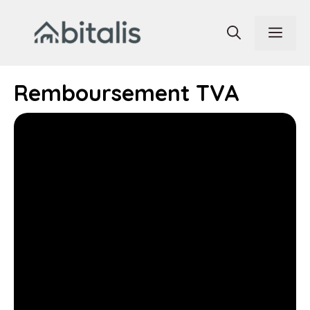
Aller
au
Men
contenu
Remboursement TVA