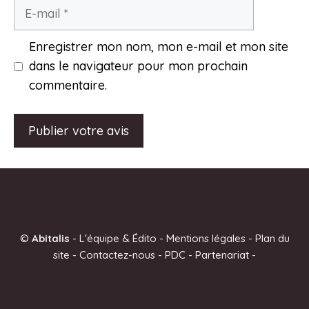
E-
mail
Enregistrer mon nom, mon e-mail et mon site
dans le navigateur pour mon prochain
commentaire.
A
l
t
e
©
Abitalis
-
L'équipe & Édito
-
Mentions légales
-
Plan du
r
site
-
Contactez-nous
-
PDC
-
Partenariat
-
n
a
t