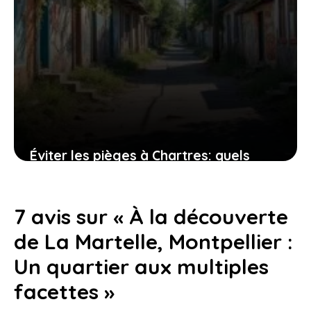
Éviter les pièges à Chartres: quels
quartiers sont à risque pour les
habitants?
7 avis sur « À la découverte
24 juillet 2026
de La Martelle, Montpellier :
Un quartier aux multiples
facettes »