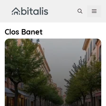
Aller
au
Men
contenu
Clos Banet