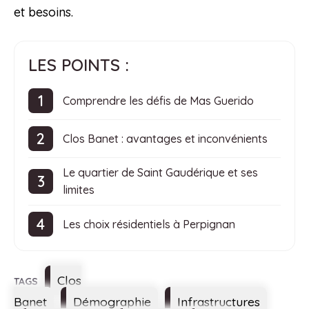
et besoins.
LES POINTS :
Comprendre les défis de Mas Guerido
Clos Banet : avantages et inconvénients
Le quartier de Saint Gaudérique et ses
limites
Les choix résidentiels à Perpignan
Étiquettes
Clos
Banet
Démographie
Infrastructures