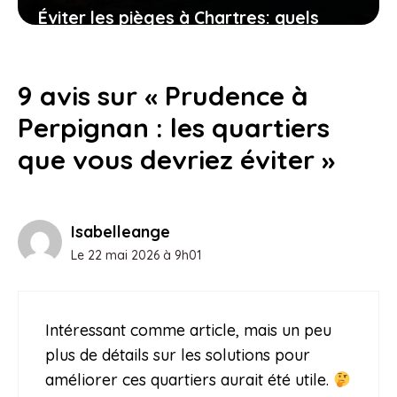
Éviter les pièges à Chartres: quels
quartiers sont à risque pour les
habitants?
9 avis sur « Prudence à
24 juillet 2026
Perpignan : les quartiers
que vous devriez éviter »
Isabelleange
Le 22 mai 2026 à 9h01
Intéressant comme article, mais un peu
plus de détails sur les solutions pour
améliorer ces quartiers aurait été utile.