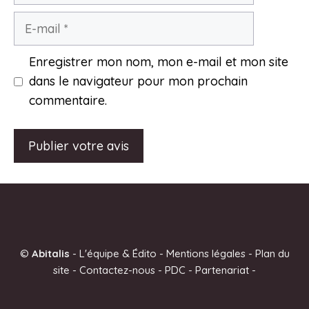
E-
mail
Enregistrer mon nom, mon e-mail et mon site
dans le navigateur pour mon prochain
commentaire.
A
l
t
e
©
Abitalis
-
L'équipe & Édito
-
Mentions légales
-
Plan du
r
site
-
Contactez-nous
-
PDC
-
Partenariat
-
n
a