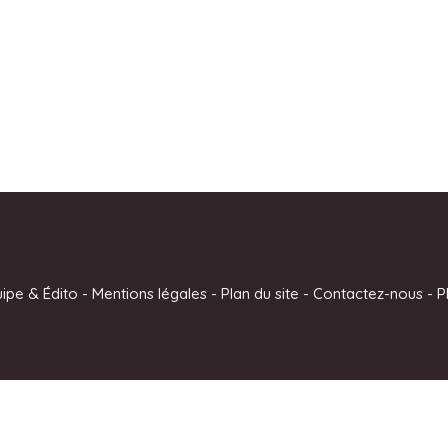
uipe & Édito
-
Mentions légales
-
Plan du site
-
Contactez-nous
-
P