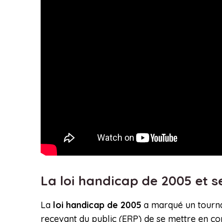
La loi handicap de 2005 et s
La
loi handicap de 2005
a marqué un tournan
recevant du public (ERP) de se mettre en c