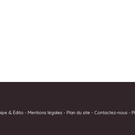
uipe & Édito
-
Mentions légales
-
Plan du site
-
Contactez-nous
-
P