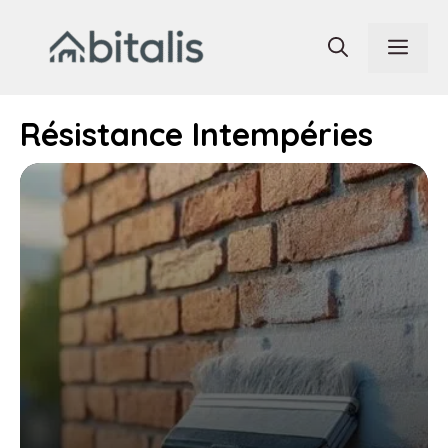
Aller
au
Men
contenu
Résistance Intempéries