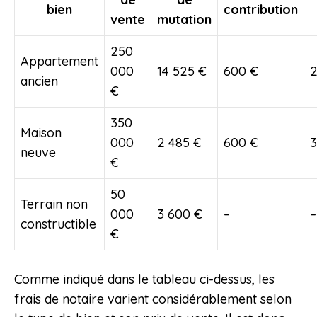
bien
contribution
vente
mutation
250
Appartement
000
14 525 €
600 €
2
ancien
€
350
Maison
000
2 485 €
600 €
3
neuve
€
50
Terrain non
000
3 600 €
–
–
constructible
€
Comme indiqué dans le tableau ci-dessus, les
frais de notaire varient considérablement selon