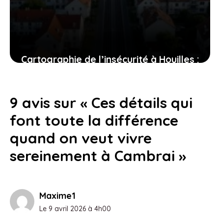
Cartographie de l’insécurité à Houilles :
les quartiers des Blanches et la gare
RER sous la loupe
9 avis sur « Ces détails qui
23 juillet 2026
font toute la différence
quand on veut vivre
sereinement à Cambrai »
Maxime1
Le 9 avril 2026 à 4h00