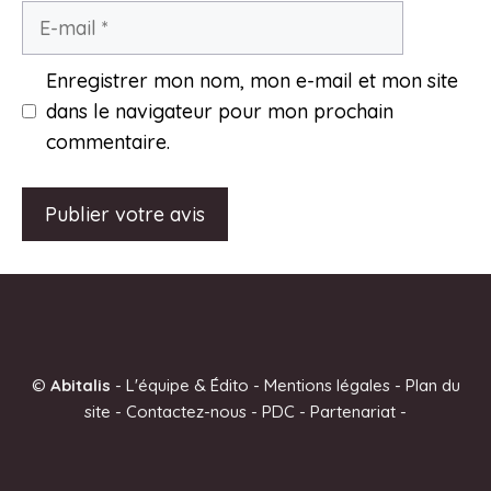
E-
mail
Enregistrer mon nom, mon e-mail et mon site
dans le navigateur pour mon prochain
commentaire.
A
l
t
e
©
Abitalis
-
L'équipe & Édito
-
Mentions légales
-
Plan du
r
site
-
Contactez-nous
-
PDC
-
Partenariat
-
n
a
t