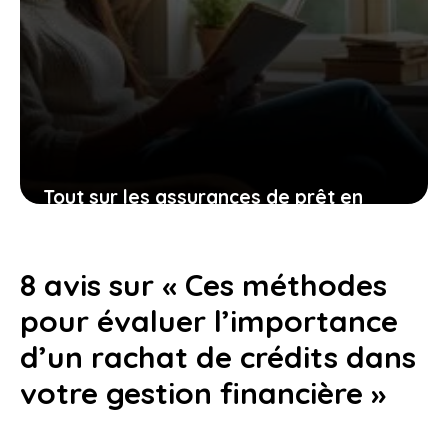
Tout sur les assurances de prêt en
2025 : faire le bon choix pour votre
futur immobilier
8 avis sur « Ces méthodes
7 septembre 2025
pour évaluer l’importance
d’un rachat de crédits dans
votre gestion financière »