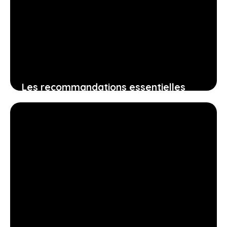
Les recommandations essentielles
pour présenter un dossier immobilier
complet et rassurer votre banquier
14 avril 2026