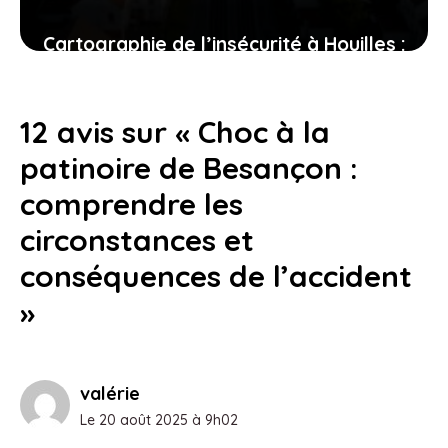
Cartographie de l’insécurité à Houilles :
les quartiers des Blanches et la gare
RER sous la loupe
12 avis sur « Choc à la
23 juillet 2026
patinoire de Besançon :
comprendre les
circonstances et
conséquences de l’accident
»
valérie
Le 20 août 2025 à 9h02