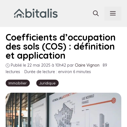
Aller
au
Men
contenu
Coefficients d’occupation
des sols (COS) : définition
et application
Publié le 22 mai 2025 à 10h42
par
Claire Vignon
·
89
lectures
·
Durée de lecture : environ 6 minutes
Immobilier
Juridique