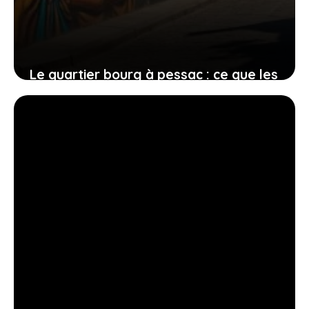
Le quartier bourg à pessac : ce que les
résidents pensent vraiment
20 mars 2026