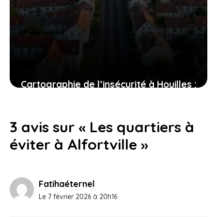
Cartographie de l’insécurité à Houilles :
les quartiers des Blanches et la gare
RER sous la loupe
3 avis sur « Les quartiers à
23 juillet 2026
éviter à Alfortville »
Fatihaéternel
Le 7 février 2026 à 20h16