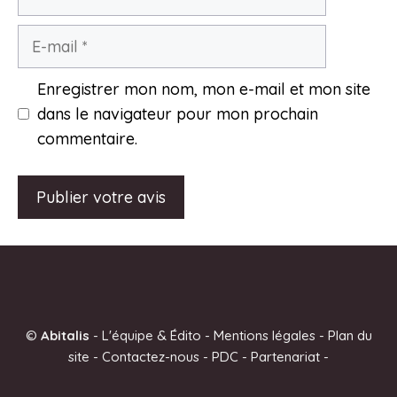
E-
mail
Enregistrer mon nom, mon e-mail et mon site
dans le navigateur pour mon prochain
commentaire.
A
l
t
e
©
Abitalis
-
L'équipe & Édito
-
Mentions légales
-
Plan du
r
site
-
Contactez-nous
-
PDC
-
Partenariat
-
n
a