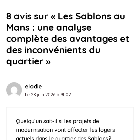
perspectives d’amélioration
8 avis sur « Les Sablons au
8 juin 2026
Mans : une analyse
complète des avantages et
des inconvénients du
quartier »
elodie
Le 28 juin 2026 à 9h02
Quelqu’un sait-il si les projets de
modernisation vont affecter les loyers
actuels dans le quartier des Sablons?