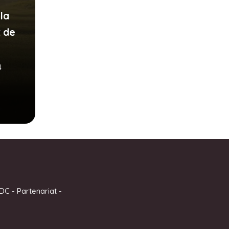
 la
t de
4
DC
-
Partenariat
-