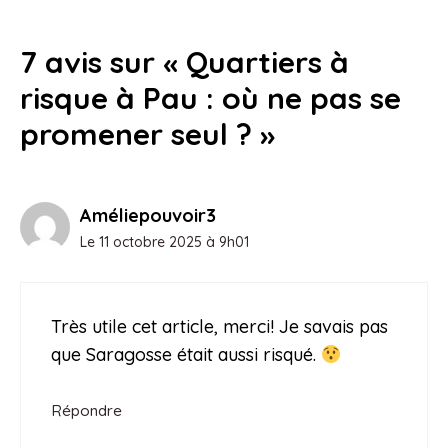
les quartiers des Blanches et la gare
RER sous la loupe
7 avis sur « Quartiers à
23 juillet 2026
risque à Pau : où ne pas se
promener seul ? »
Améliepouvoir3
Le 11 octobre 2025 à 9h01
Très utile cet article, merci! Je savais pas
que Saragosse était aussi risqué.
Répondre