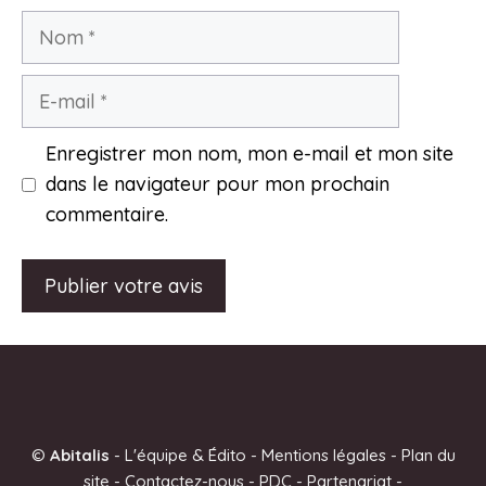
Nom
E-
mail
Enregistrer mon nom, mon e-mail et mon site
dans le navigateur pour mon prochain
commentaire.
A
l
t
e
©
Abitalis
-
L'équipe & Édito
-
Mentions légales
-
Plan du
r
site
-
Contactez-nous
-
PDC
-
Partenariat
-