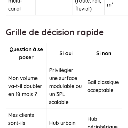
multi-
(route, rail,
m²
canal
fluvial)
Grille de décision rapide
Question à se
Si oui
Si non
poser
Privilégier
Mon volume
une surface
Bail classique
va-t-il doubler
modulable ou
acceptable
en 18 mois ?
un 3PL
scalable
Mes clients
Hub
sont-ils
Hub urbain
périphérique