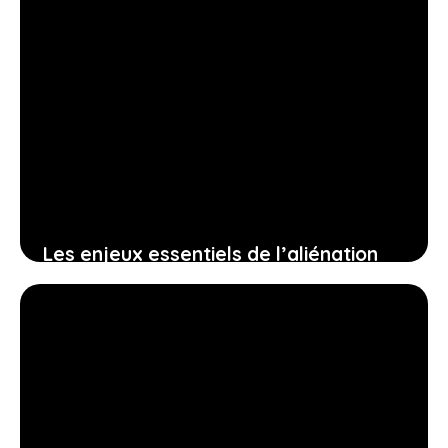
Les enjeux essentiels de l’aliénation
d’un bien pour protéger vos droits et
anticiper vos décisions
25 juin 2026