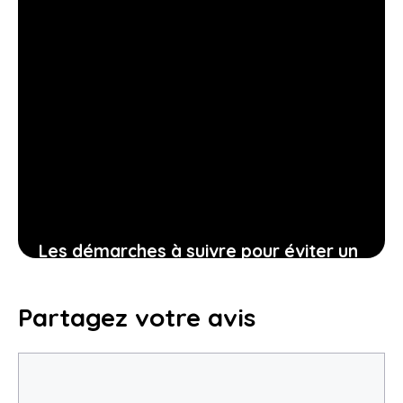
Les démarches à suivre pour éviter un
litige avant d’effectuer des travaux
sur un mur mitoyen
Partagez votre avis
2 juin 2026
Commentaire