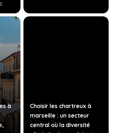
50
es à
Choisir les chartreux à
marseille : un secteur
e,
central où la diversité