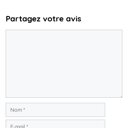
pour maîtriser et optimiser votre
calcul
Partagez votre avis
23 juillet 2025
Commentaire
Nom
E-