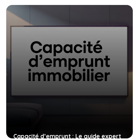
d’Anaxago qui stimulent
l’investissement participatif
aujourd’hui
22 août 2025
Capacité d’emprunt : Le guide expert