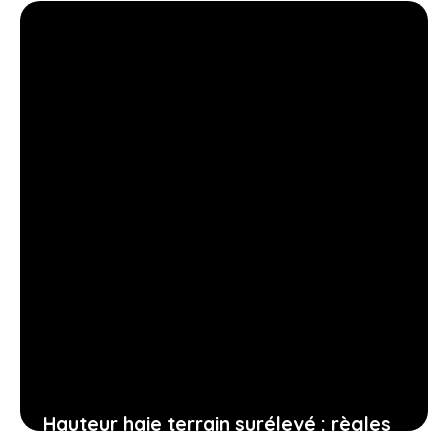
bureaux, services pratiques
18 janvier 2026
Hauteur haie terrain surélevé : règles