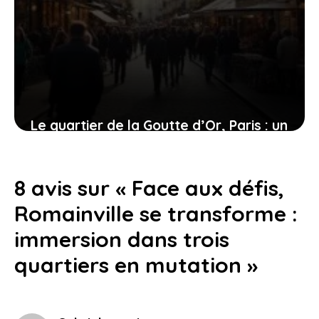
Le quartier de la Goutte d’Or, Paris : un
mélange de charme et de défis pour
ses résidents
8 avis sur « Face aux défis,
5 juillet 2026
Romainville se transforme :
immersion dans trois
quartiers en mutation »