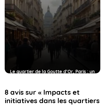
Le quartier de la Goutte d’Or, Paris : un
mélange de charme et de défis pour
ses résidents
8 avis sur « Impacts et
5 juillet 2026
initiatives dans les quartiers