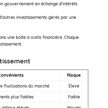
à un gouvernement en échange d’intérêts
 d’autres investissements gérés par une
s une boîte à outils financière. Chaque
estissement.
stissement
convénients
Risque
ux fluctuations du marché
Élevé
nts plus faibles
Faible
 initiaux élevés
Moyen