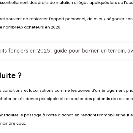
essentiellement des droits de mutation allégés appliqués lors de l’acq
rmet souvent de renforcer l’apport personnel, de mieux négocier so
 de nombreux acheteurs en 2026
ts fonciers en 2025 : guide pour borner un terrain, ave
uite ?
nes conditions et localisations comme les zones d’aménagement prior
heter en résidence principale et respecter des plafonds de ressources
nc faciliter le passage à l’acte d’achat, en rendant l’immobilier n
 moindre coût.