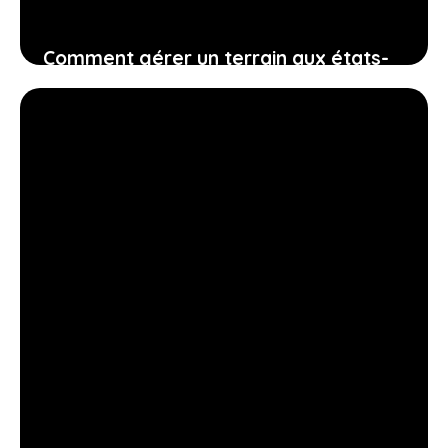
Comment gérer un terrain aux états-
unis quand on habite à l’étranger sans
complication
5 août 2026