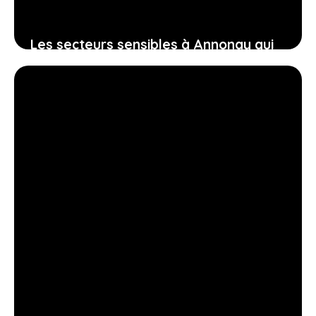
Les secteurs sensibles à Annonay qui
impactent le bien-être et la sérénité
des habitants
11 juillet 2026