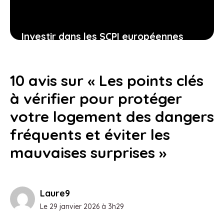
Investir dans les SCPI européennes
pour alléger la fiscalité et dynamiser
son patrimoine
10 avis sur « Les points clés
21 juin 2026
à vérifier pour protéger
votre logement des dangers
fréquents et éviter les
mauvaises surprises »
Laure9
Le 29 janvier 2026 à 3h29