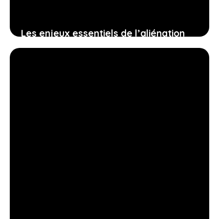
Les enjeux essentiels de l’aliénation
d’un bien pour protéger vos droits et
anticiper vos décisions
25 juin 2026