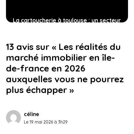
La cartoucherie à toulouse : un secteur
attractif entre modernité, services et
espaces verts
13 avis sur « Les réalités du
13 avril 2026
marché immobilier en île-
de-france en 2026
auxquelles vous ne pourrez
plus échapper »
céline
Le 19 mai 2026 à 3h29