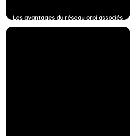
Les avantages du réseau orpi associés
à la proximité de l’immobilière de
montrouge jb pour votre projet
20 avril 2026