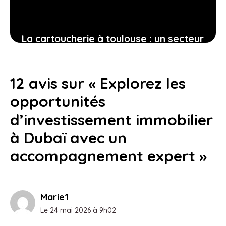
La cartoucherie à toulouse : un secteur
attractif entre modernité, services et
espaces verts
12 avis sur « Explorez les
13 avril 2026
opportunités
d’investissement immobilier
à Dubaï avec un
accompagnement expert »
Marie1
Le 24 mai 2026 à 9h02