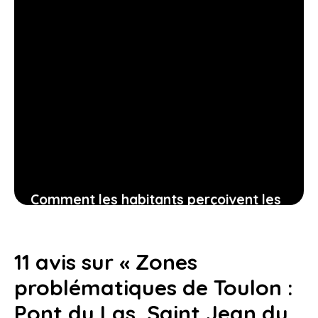
Comment les habitants perçoivent les
quartiers à éviter à conflans-sainte-
honorine et ce que cela implique pour
11 avis sur « Zones
vous
problématiques de Toulon :
3 juin 2026
Pont du Las, Saint Jean du