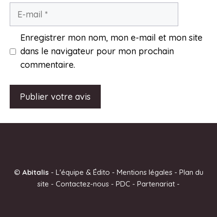
E-
mail
Enregistrer mon nom, mon e-mail et mon site
dans le navigateur pour mon prochain
commentaire.
A
l
t
e
©
Abitalis
-
L'équipe & Édito
-
Mentions légales
-
Plan du
r
site
-
Contactez-nous
-
PDC
-
Partenariat
-
n
a
t