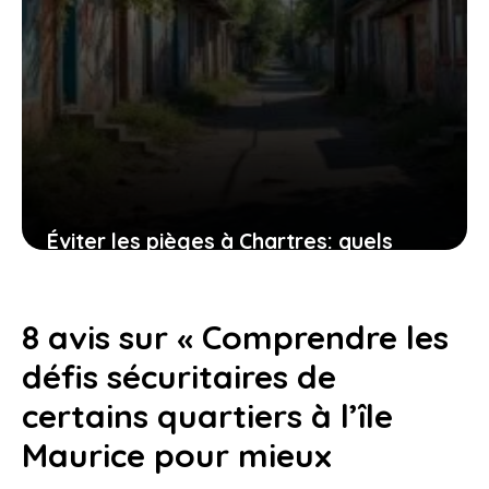
Éviter les pièges à Chartres: quels
quartiers sont à risque pour les
habitants?
8 avis sur « Comprendre les
24 juillet 2026
défis sécuritaires de
certains quartiers à l’île
Maurice pour mieux