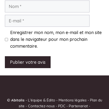
Nom
E-
mail
Enregistrer mon nom, mon e-mail et mon site
dans le navigateur pour mon prochain
commentaire.
A
l
t
e
©
Abitalis
-
L'équipe & Édito
-
Mentions légales
-
Plan du
r
site
-
Contactez-nous
-
PDC
-
Partenariat
-
n