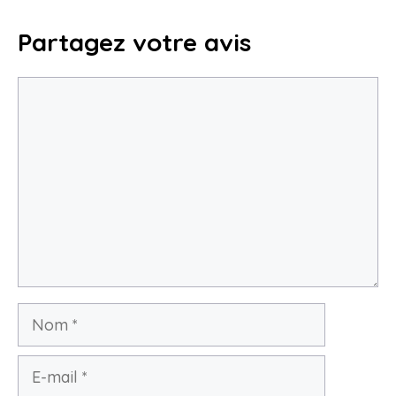
interpréter les résultats
Partagez votre avis
28 mai 2025
Commentaire
Nom
E-
mail