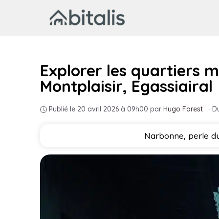
Aller
au
contenu
Explorer les quartiers
Montplaisir, Egassiairal
Publié le 20 avril 2026 à 09h00
par
Hugo Forest
·
Du
Narbonne, perle du 