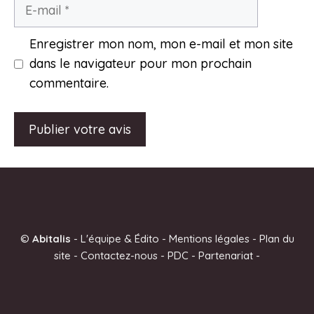
E-
mail
Enregistrer mon nom, mon e-mail et mon site
dans le navigateur pour mon prochain
commentaire.
A
l
t
e
©
Abitalis
-
L'équipe & Édito
-
Mentions légales
-
Plan du
r
site
-
Contactez-nous
-
PDC
-
Partenariat
-
n
a
t