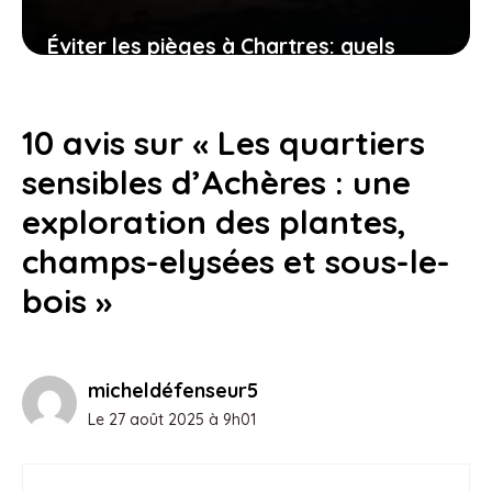
Éviter les pièges à Chartres: quels
quartiers sont à risque pour les
habitants?
10 avis sur « Les quartiers
24 juillet 2026
sensibles d’Achères : une
exploration des plantes,
champs-elysées et sous-le-
bois »
micheldéfenseur5
Le 27 août 2025 à 9h01