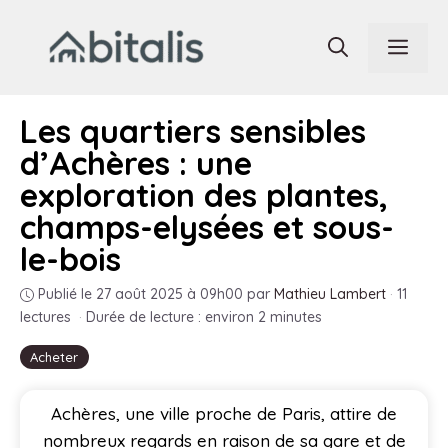
Aller
au
Men
contenu
Les quartiers sensibles
d’Achères : une
exploration des plantes,
champs-elysées et sous-
le-bois
Publié le 27 août 2025 à 09h00
par
Mathieu Lambert
·
11
lectures
·
Durée de lecture : environ 2 minutes
Acheter
Achères, une ville proche de Paris, attire de
nombreux regards en raison de sa gare et de