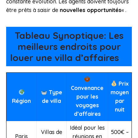
constante évolution. Les agents doivent toujours
être prêts à saisir de
nouvelles opportunités
« .
Tableau Synoptique: Les
meilleurs endroits pour
louer une villa d’affaires
Prix
Convenance
Type
moyen
pour les
Région
de villa
par
voyages
nuit
d’affaires
Idéal pour les
Villas de
500€ –
Paris
réunions en