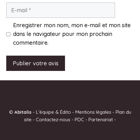
E-
mail
Enregistrer mon nom, mon e-mail et mon site
dans le navigateur pour mon prochain
commentaire.
A
l
t
e
©
Abitalis
-
L'équipe & Édito
-
Mentions légales
-
Plan du
r
site
-
Contactez-nous
-
PDC
-
Partenariat
-
n
a
t