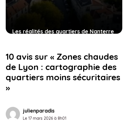
Les réalités des quartiers de Nanterre
: Les Fontenelles, Pablo Picasso, Parc
Nord à la loupe
10 avis sur « Zones chaudes
11 juin 2026
de Lyon : cartographie des
quartiers moins sécuritaires
»
julienparadis
Le 17 mars 2026 à 8h01