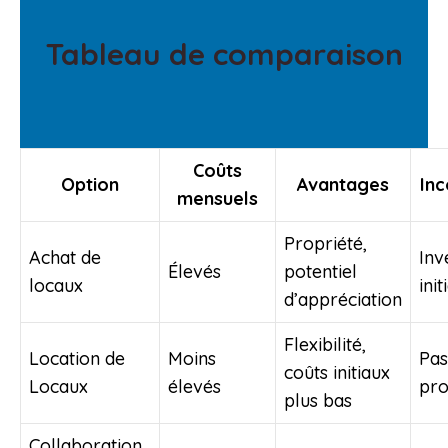
Tableau de comparaison
Coûts
Option
Avantages
Inc
mensuels
Propriété,
Achat de
Inv
Élevés
potentiel
locaux
init
d’appréciation
Flexibilité,
Location de
Moins
Pas
coûts initiaux
Locaux
élevés
pro
plus bas
Collaboration