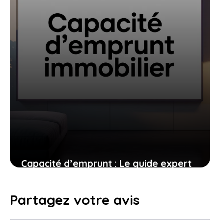
22 août 2025
Capacité d’emprunt : Le guide expert
pour maîtriser et optimiser votre
calcul
Partagez votre avis
23 juillet 2025