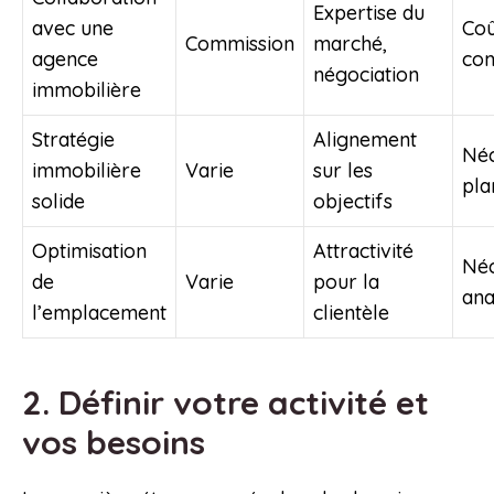
Expertise du
avec une
Coû
Commission
marché,
agence
co
négociation
immobilière
Stratégie
Alignement
Néc
immobilière
Varie
sur les
pla
solide
objectifs
Optimisation
Attractivité
Néc
de
Varie
pour la
ana
l’emplacement
clientèle
2. Définir votre activité et
vos besoins