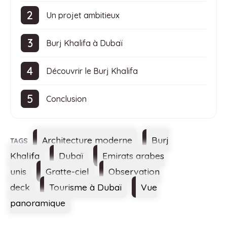
Un projet ambitieux
Burj Khalifa à Dubaï
Découvrir le Burj Khalifa
Conclusion
Étiquettes
Architecture moderne
Burj
Khalifa
Dubaï
Emirats arabes
unis
Gratte-ciel
Observation
deck
Tourisme à Dubaï
Vue
panoramique