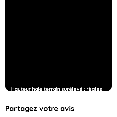
Hauteur haie terrain surélevé : règles
et calculs à respecter
Partagez votre avis
17 janvier 2026