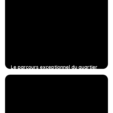
Le parcours exceptionnel du quartier
père lachaise, entre vignobles
d’évêques et quartier populaire
d’aujourd’hui
11 juillet 2026