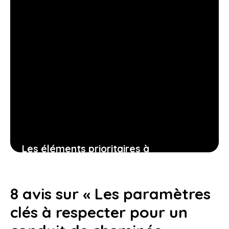
Les éléments prioritaires à
sélectionner pour une cuisine
fonctionnelle dès votre arrivée
8 avis sur « Les paramètres
9 juin 2026
clés à respecter pour un