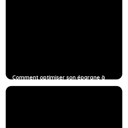
Comment optimiser son épargne à
long terme grâce à une assurance vie
parfaitement adaptée à vos projets
4 juillet 2026