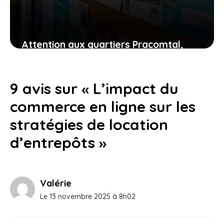
Attention aux quartiers Pracomtal,
ouest et nord à Montélimar : ce que
vous devez savoir
9 avis sur « L’impact du
30 juillet 2026
commerce en ligne sur les
stratégies de location
d’entrepôts »
Valérie
Le 13 novembre 2025 à 8h02