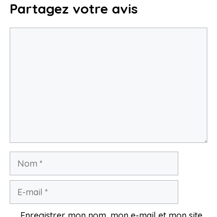
Partagez votre avis
18 janvier 2026
Commentaire
Nom
E-
mail
Enregistrer mon nom, mon e-mail et mon site