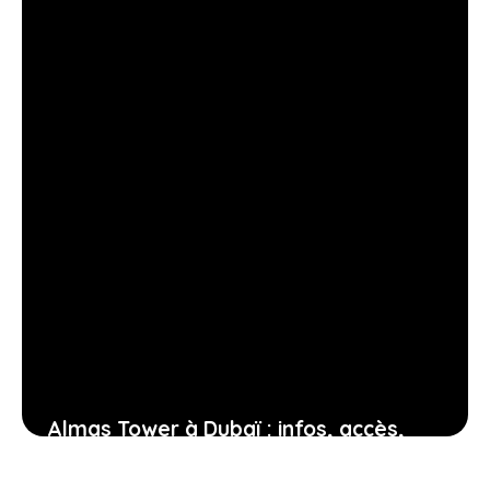
12 février 2026
Almas Tower à Dubaï : infos, accès,
bureaux, services pratiques