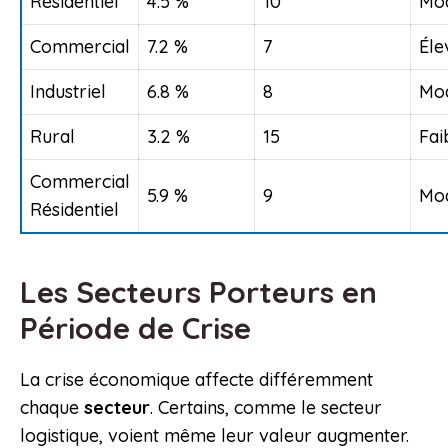
Résidentiel
4.5 %
10
Mo
Commercial
7.2 %
7
Éle
Industriel
6.8 %
8
Mo
Rural
3.2 %
15
Fai
Commercial
5.9 %
9
Mo
Résidentiel
Les Secteurs Porteurs en
Période de Crise
La crise économique affecte différemment
chaque
secteur
. Certains, comme le secteur
logistique, voient même leur valeur augmenter.