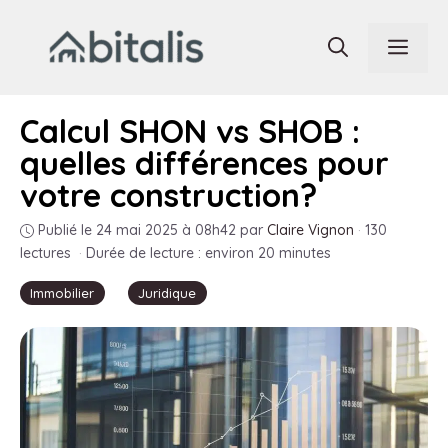
Aller
au
Men
contenu
Calcul SHON vs SHOB :
quelles différences pour
votre construction?
Publié le 24 mai 2025 à 08h42
par
Claire Vignon
·
130
lectures
·
Durée de lecture : environ 20 minutes
Immobilier
Juridique