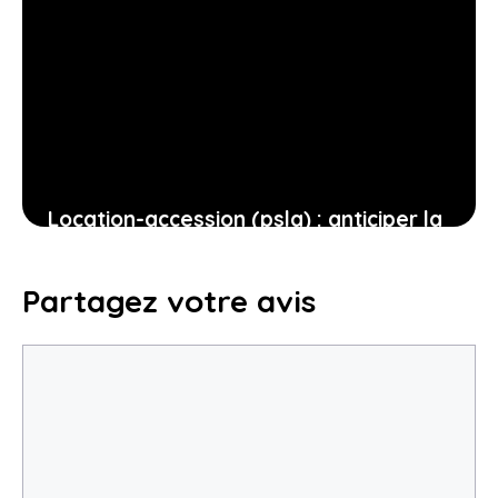
Location-accession (psla) : anticiper la
vente avant dix ans, les pièges à
éviter pour préserver votre budget
Partagez votre avis
7 janvier 2026
Commentaire